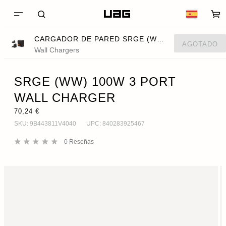
CARGADOR DE PARED SRGE (WW) DE 100W Y 3 PUERTOS
AGOTADO
Wall Chargers
SRGE (WW) 100W 3 PORT
WALL CHARGER
70,24 €
SKU:
9B443811V4040
UPC:
840283925467
0
Reseñas