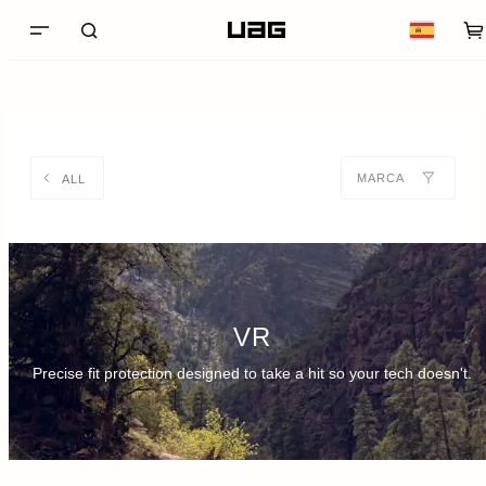
MARCA
ALL
VR
Precise fit protection designed to take a hit so your tech doesn't.