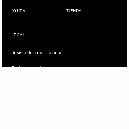
AYUDA
TIENDA
LEGAL
desistir del contrato aquí
Preferencias de
consentimiento
© 2026 URBAN ARMOR GEAR, LLC. TODOS LOS DERECHOS
RESERVADOS.