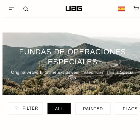
FUNDAS DE OPERACIONES
ESPECIALES
Original Artwork, online exclusives, limited runs. This is Special
Ops.
FILTER
ALL
PAINTED
FLAGS