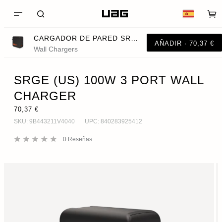
CARGADOR DE PARED SRGE (US) DE 100W Y 3 PUERTOS
AÑADIR · 70,37 €
Wall Chargers
SRGE (US) 100W 3 PORT WALL
CHARGER
70,37 €
SKU:
9B443211V4040
UPC:
840283925412
0
Reseñas