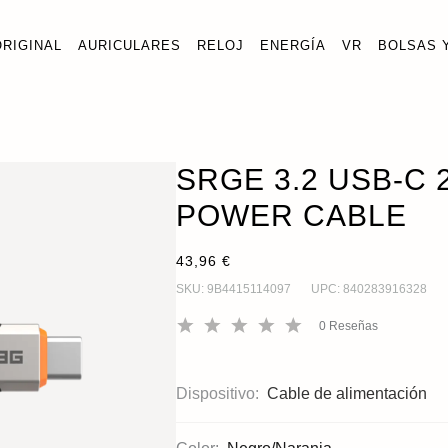
ORIGINAL
AURICULARES
RELOJ
ENERGÍA
VR
BOLSAS 
 ALIMENTACIÓN SRGE 3.2 USB-C 20GBPS 240W
AÑA
limentación
SRGE 3.2 USB-C
POWER CABLE
43,96 €
SKU:
9B4415114097
UPC:
840283916328
0
Reseñas
Dispositivo:
Cable de alimentación