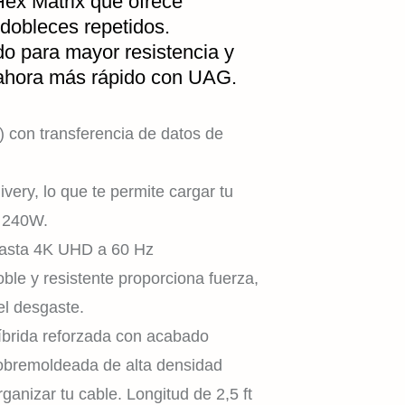
Hex Matrix que ofrece
dobleces repetidos.
do para mayor resistencia y
y ahora más rápido con UAG.
INICIO
 con transferencia de datos de
ery, lo que te permite cargar tu
TIENDA
a 240W.
hasta 4K UHD a 60 Hz
oble y resistente proporciona fuerza,
EXPLORAR
el desgaste.
íbrida reforzada con acabado
obremoldeada de alta densidad
ganizar tu cable. Longitud de 2,5 ft