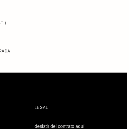
GTH
GRADA
LEGAL
desistir del contrato aquí