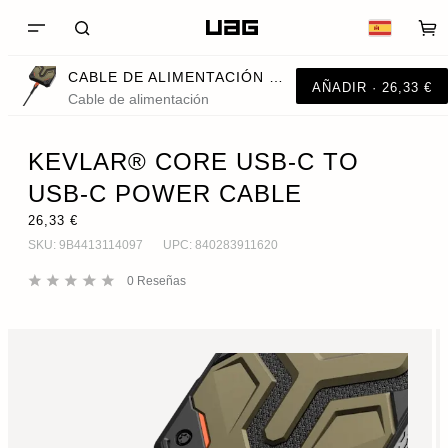
CABLE DE ALIMENTACIÓN USB-C A USB-C CON NÚCLEO KEVLAR®
AÑADIR · 26,33 €
Cable de alimentación
KEVLAR® CORE USB-C TO
USB-C POWER CABLE
26,33 €
SKU:
9B4413114097
UPC:
840283911620
0
Reseñas