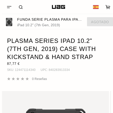
FUNDA SERIE PLASMA PARA IPAD 10.2" (7TH GEN, 2019) CON SOPORTE Y CORREA DE MANO
AGOTADO
iPad 10.2" (7th Gen, 2019)
PLASMA SERIES IPAD 10.2"
(7TH GEN, 2019) CASE WITH
KICKSTAND & HAND STRAP
87,77 €
SKU:
124471114340
UPC:
840283913334
0
Reseñas