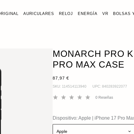
ORIGINAL
AURICULARES
RELOJ
ENERGÍA
VR
BOLSAS 
NARCH PRO KEVLAR PARA IPHONE 17 PRO MAX
AÑ
Pro Max
MONARCH PRO K
PRO MAX CASE
87,97 €
SKU:
114514113940
UPC:
840283922077
0
Reseñas
Dispositivo:
Apple
|
iPhone 17 Pro Ma
Apple