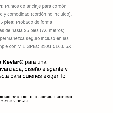
ón:
Puntos de anclaje para cordón
d y comodidad (cordón no incluido).
5 pies:
Probado de forma
as de hasta 25 pies (7,6 metros),
o permanezca seguro incluso en las
INICIO
umple con MIL-SPEC 810G-516.6 5X
o Kevlar®
para una
avanzada, diseño elegante y
TIENDA
fecta para quienes exigen lo
trademarks or registered trademarks of affiliates of
EXPLORAR
by Urban Armor Gear.