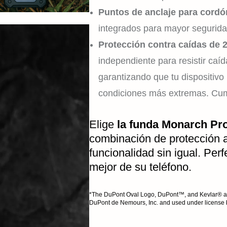
Puntos de anclaje para cord
integrados para mayor segurida
Protección contra caídas de 2
independiente para resistir caíd
garantizando que tu dispositiv
condiciones más extremas. C
Elige
la funda Monarch Pr
combinación de protección 
funcionalidad sin igual. Per
mejor de su teléfono.
*The DuPont Oval Logo, DuPont™, and Kevlar® are 
DuPont de Nemours, Inc. and used under license 