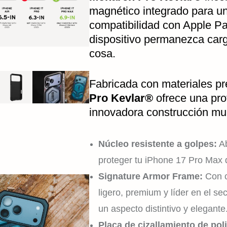
magnético integrado para un
compatibilidad con Apple Pa
dispositivo permanezca carg
cosa.
Fabricada con materiales p
Pro Kevlar®
ofrece una pro
innovadora construcción mul
Núcleo resistente a golpes:
Ab
proteger tu iPhone 17 Pro Max 
Signature Armor Frame:
Con c
ligero, premium y líder en el se
un aspecto distintivo y elegante
Placa de cizallamiento de po