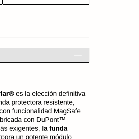
lar®
es la elección definitiva
da protectora resistente,
y con funcionalidad MagSafe
Fabricada con DuPont™
más exigentes,
la funda
rpora un potente módulo