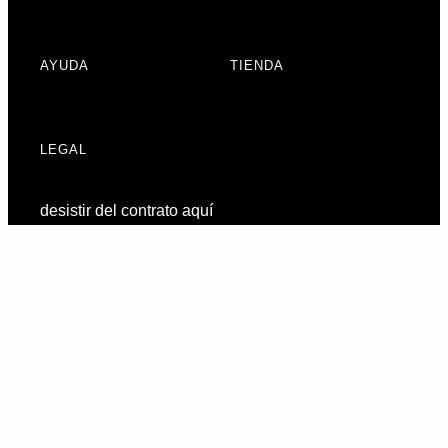
AYUDA
TIENDA
LEGAL
desistir del contrato aquí
Preferencias de
consentimiento
© 2026 URBAN ARMOR GEAR, LLC. TODOS LOS DERECHOS
RESERVADOS.