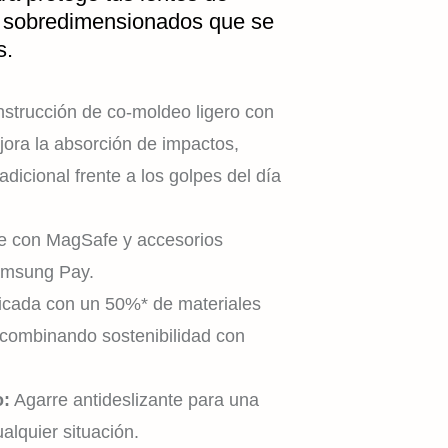
es sobredimensionados que se
s.
nstrucción de co-moldeo ligero con
jora la absorción de impactos,
dicional frente a los golpes del día
INICIO
e con MagSafe y accesorios
amsung Pay.
icada con un 50%* de materiales
TIENDA
combinando sostenibilidad con
o:
Agarre antideslizante para una
EXPLORAR
lquier situación.