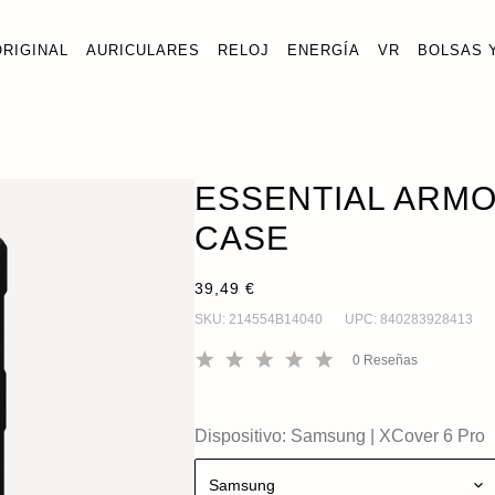
ORIGINAL
AURICULARES
RELOJ
ENERGÍA
VR
BOLSAS 
ESSENTIAL ARMOR XCOVER 6 PRO FUNDA
AGOTA
XCover 6 Pro
ESSENTIAL ARMO
CASE
39,49 €
SKU:
214554B14040
UPC:
840283928413
0
Reseñas
Dispositivo:
Samsung
|
XCover 6 Pro
Samsung