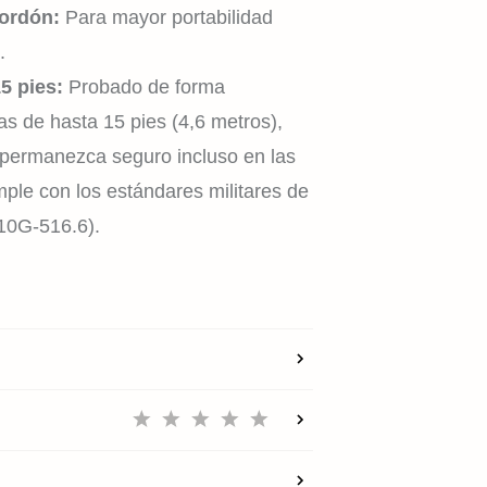
cordón:
Para mayor portabilidad
.
15 pies:
Probado de forma
EMPRESA
as de hasta 15 pies (4,6 metros),
o permanezca seguro incluso en las
le con los estándares militares de
RECOMPENSAS
10G-516.6).
CUENTA