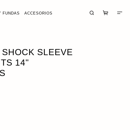
Y FUNDAS
ACCESORIOS
PULGADAS
AÑADIR · 57,11 €
M SHOCK SLEEVE
TS 14"
S
CARRITO (0)
FINALIZAR COMPRA