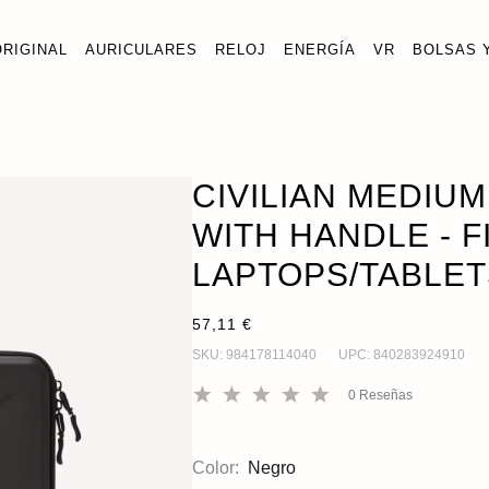
ORIGINAL
AURICULARES
RELOJ
ENERGÍA
VR
BOLSAS 
CIVILIAN CON ASA - PARA PORTÁTILES/TABLETAS DE 14 
CIVILIAN MEDIU
WITH HANDLE - FI
LAPTOPS/TABLET
57,11 €
SKU:
984178114040
UPC:
840283924910
0
Reseñas
Color:
Negro