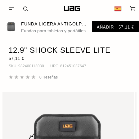
FUNDA LIGERA ANTIGOLPES DE 12.9"
AÑADIR · 57,11 €
Fundas para tabletas y portátiles
12.9" SHOCK SLEEVE LITE
57,11 €
SKU:
982400113030
UPC:
812451037647
0
Reseñas